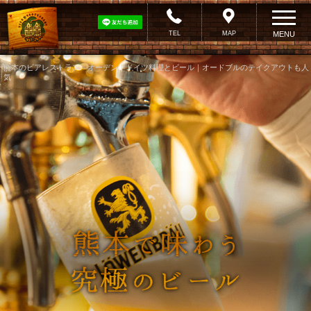
TEL
MAP
MENU
熊本のビアレストラン オーデン｜ドイツ料理とビール｜オードブルのテイクアウトも人
気